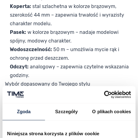
Koperta:
stal szlachetna w kolorze brązowym,
szerokość 44 mm – zapewnia trwałość i wyrazisty
charakter modelu.
Pasek:
w kolorze brązowym – nadaje modelowi
spójny, modowy charakter.
Wodoszczelność:
50 m – umożliwia mycie rąk i
ochronę przed deszczem.
Odczyt:
analogowy – zapewnia czytelne wskazania
godziny.
Wybór dopasowany do Twojego stylu
Model sprawdzi się zarówno w codziennym
użytkowaniu, jak i podczas bardziej eleganckich okazji.
To wybór dla mężczyzn, którzy cenią połączenie stylu i
Zgoda
Szczegóły
O plikach cookies
nowoczesnego designu. Dzięki brązowej kopercie i
brązowemu paskowi zegarek dopełnia różnorodne
Niniejsza strona korzysta z plików cookie
stylizacje i zapewnia komfort noszenia każdego dnia.