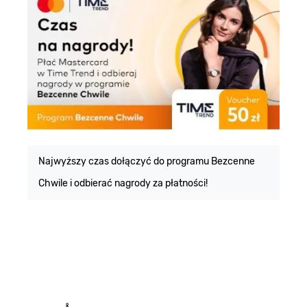
E
m
Najwyższy czas dołączyć do programu Bezcenne
Chwile i odbierać nagrody za płatności!