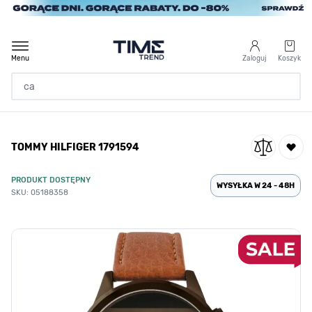
Przejdź do treści
Menu
Zaloguj
Koszyk
Strona Główna
TOMMY HILFIGER 1791594
/
TOMMY HILFIGER 1791594
PRODUKT DOSTĘPNY
WYSYŁKA W 24 - 48H
SKU: 05188358