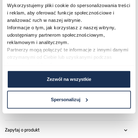
Wykorzystujemy pliki cookie do spersonalizowania treści
Połączenie stylu i funkcjonalności
i reklam, aby oferować funkcje społecznościowe i
To propozycja dla osób, które cenią dopracowany
analizować ruch w naszej witrynie.
design i wygodne, bezobsługowe działanie. Wybierz
Informacje o tym, jak korzystasz z naszej witryny,
zegarek, który łączy modowy charakter z uniwersalnym
udostępniamy partnerom społecznościowym,
stylem i przekonaj się, jak dobrze sprawdza się każdego
reklamowym i analitycznym.
dnia.
Partnerzy mogą połączyć te informacje z innymi danymi
otrzymanymi od Ciebie lub uzyskanymi podczas
korzystania z ich usług.
Parametry
Zezwól na wszystkie
O marce
Spersonalizuj
Opinie
Zapytaj o produkt