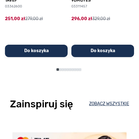
1AVEF
9DMQYES
03362600
03311457
251,00 zł
279,00 zł
296,00 zł
329,00 zł
Do koszyka
Do koszyka
Zainspiruj się
ZOBACZ WSZYSTKIE