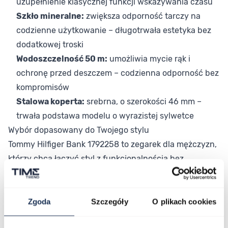
uzupełnienie klasycznej funkcji wskazywania czasu
Szkło mineralne:
zwiększa odporność tarczy na
codzienne użytkowanie – długotrwała estetyka bez
dodatkowej troski
Wodoszczelność 50 m:
umożliwia mycie rąk i
ochronę przed deszczem – codzienna odporność bez
kompromisów
Stalowa koperta:
srebrna, o szerokości 46 mm –
trwała podstawa modelu o wyrazistej sylwetce
Wybór dopasowany do Twojego stylu
Tommy Hilfiger Bank 1792258 to zegarek dla mężczyzn,
którzy chcą łączyć styl z funkcjonalnością bez
rezygnowania z elegancji. Czarno-srebrne zestawienie
sprawia, że model pasuje do szerokiego zakresu
stylizacji – od jeansów po garnitur. Kolekcja Bank to
Zgoda
Szczegóły
O plikach cookies
propozycja Tommy Hilfiger skierowana do tych, którzy