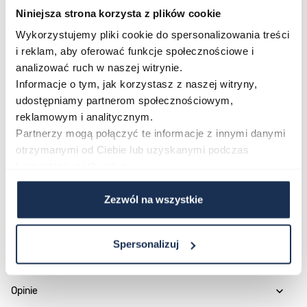
stawiają na modny, nowoczesny design w przystępnej
Niniejsza strona korzysta z plików cookie
formie.
Wykorzystujemy pliki cookie do spersonalizowania treści
Połączenie stylu i funkcjonalności
i reklam, aby oferować funkcje społecznościowe i
Tommy Hilfiger Bank 1792258 to zegarek, który łączy
analizować ruch w naszej witrynie.
klasyczny design z praktycznymi funkcjami –
Informacje o tym, jak korzystasz z naszej witryny,
chronografem i datownikiem – w jednym, spójnym
udostępniamy partnerom społecznościowym,
reklamowym i analitycznym.
modelu. Jeśli szukasz modnego akcentu na
Partnerzy mogą połączyć te informacje z innymi danymi
nadgarstek, który nie traci nic ze swojej użyteczności,
otrzymanymi od Ciebie lub uzyskanymi podczas
to właśnie ten zegarek warto wybrać.
korzystania z ich usług.
Zezwól na wszystkie
Parametry
Spersonalizuj
O marce
Opinie