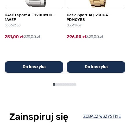
CASIO Sport AE-1200WHD-
Casio Sport AQ-230GA-
1AVEF
9DMQYES
03362600
03311457
251,00 zł
279,00 zł
296,00 zł
329,00 zł
Do koszyka
Do koszyka
Zainspiruj się
ZOBACZ WSZYSTKIE