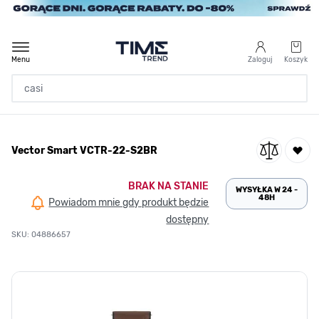
Przejdź do treści
Menu
Zaloguj
Koszyk
Strona Główna
Vector Smart VCTR-22-S2BR
/
Vector Smart VCTR-22-S2BR
BRAK NA STANIE
WYSYŁKA W 24 -
48H
Powiadom mnie gdy produkt będzie
dostępny
SKU: 04886657