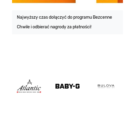
E
m
Najwyższy czas dołączyć do programu Bezcenne
Chwile i odbierać nagrody za płatności!