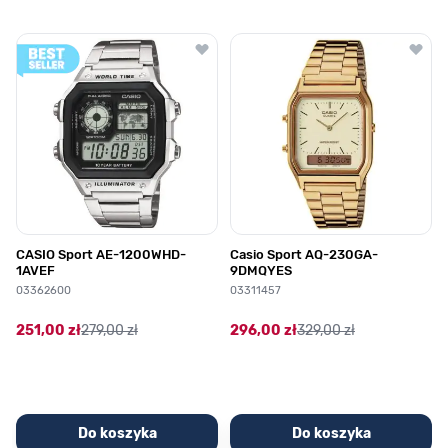
Poruszanie się po elementach karuzeli jest możliwe za pomocą klawis
Naciśnij, aby pominąć karuzelę
Naciśnij, aby przejść do nawigacji karuzeli
CASIO Sport AE-1200WHD-
Casio Sport AQ-230GA-
1AVEF
9DMQYES
03362600
03311457
251,00 zł
279,00 zł
296,00 zł
329,00 zł
Do koszyka
Do koszyka