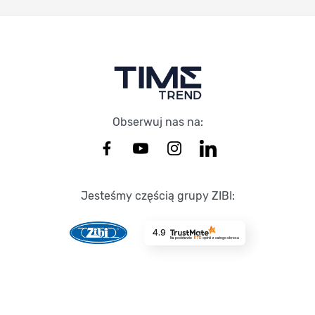
Stopka Timetrend
Obserwuj nas na:
Jesteśmy częścią grupy ZIBI:
4.9
Na podstawie
8712
opinii
z całego okresu