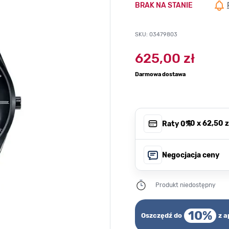
BRAK NA STANIE
SKU: 03479803
625,00 zł
Darmowa dostawa
, 10 x
62,50 z
Raty 0%
Negocjacja ceny
Produkt niedostępny
10%
Oszczędź do
z a