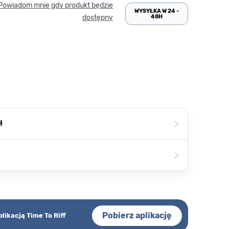
Powiadom mnie gdy produkt będzie
WYSYŁKA W 24 -
48H
dostępny
>
ł
>
Pobierz aplikację
plikacją Time To Riff