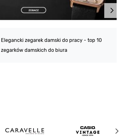
Atlan
188 -
Elegancki zegarek damski do pracy - top 10
kolek
zegarków damskich do biura