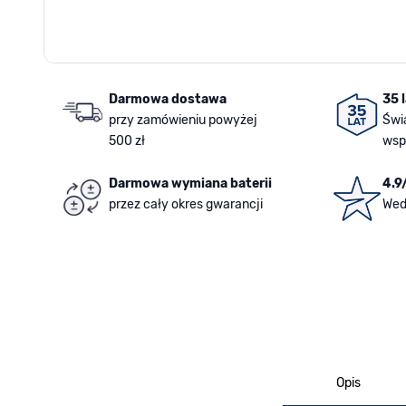
Darmowa dostawa
35 
przy zamówieniu powyżej
Świ
500 zł
wsp
Darmowa wymiana baterii
4.9
przez cały okres gwarancji
Wed
Opis