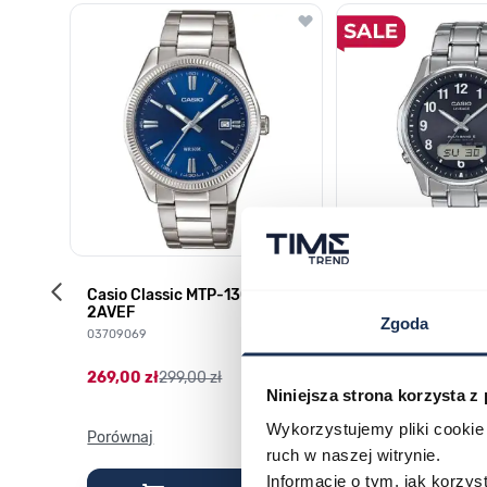
Poruszanie się po elementach karuzeli jest możliwe za pomocą k
Naciśnij, aby pominąć karuzelę
Naciśnij, aby przejść do nawigacji karuzeli
-1YES
Casio Classic MTP-1302PD-
Casio Waveceptor
2AVEF
M100TSE-1A2ER
Zgoda
03709069
03753024
269,00 zł
299,00 zł
1 399,00 zł
1 999,0
Niniejsza strona korzysta z
Darmowa dostawa
Wykorzystujemy pliki cookie 
Porównaj
Porównaj
ruch w naszej witrynie.
Informacje o tym, jak korzy