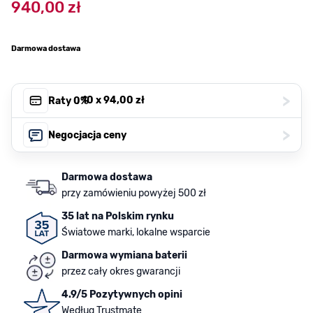
940,00 zł
Darmowa dostawa
>
, 10 x
94,00 zł
Raty 0%
>
Negocjacja ceny
Darmowa dostawa
przy zamówieniu powyżej 500 zł
35 lat na Polskim rynku
Światowe marki, lokalne wsparcie
Darmowa wymiana baterii
przez cały okres gwarancji
4.9/5 Pozytywnych opini
Według Trustmate