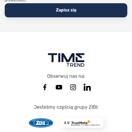
prywatności.
Zapisz się
Stopka Timetrend
Obserwuj nas na:
Jesteśmy częścią grupy ZIBI:
4.9
Na podstawie
8724
opinii
z całego okresu