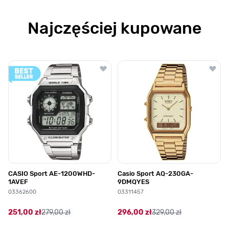
Najczęściej kupowane
Poruszanie się po elementach karuzeli jest możliwe za pomocą klawis
Naciśnij, aby pominąć karuzelę
Naciśnij, aby przejść do nawigacji karuzeli
CASIO Sport AE-1200WHD-
Casio Sport AQ-230GA-
1AVEF
9DMQYES
03362600
03311457
251,00 zł
279,00 zł
296,00 zł
329,00 zł