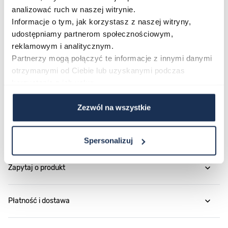
damskiego zegarka z mechanizmem automatycznym w
analizować ruch w naszej witrynie.
klasycznym, srebrnym wydaniu – ten model wart jest
Informacje o tym, jak korzystasz z naszej witryny,
udostępniamy partnerom społecznościowym,
uwagi.
reklamowym i analitycznym.
Partnerzy mogą połączyć te informacje z innymi danymi
Parametry
otrzymanymi od Ciebie lub uzyskanymi podczas
korzystania z ich usług.
O marce
Zezwól na wszystkie
Opinie
Spersonalizuj
Zapytaj o produkt
Płatność i dostawa