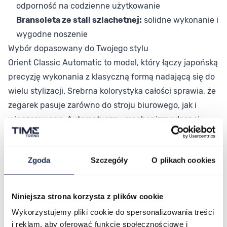
odporność na codzienne użytkowanie
Bransoleta ze stali szlachetnej:
solidne wykonanie i
wygodne noszenie
Wybór dopasowany do Twojego stylu
Orient Classic Automatic to model, który łączy japońską
precyzję wykonania z klasyczną formą nadającą się do
wielu stylizacji. Srebrna kolorystyka całości sprawia, że
zegarek pasuje zarówno do stroju biurowego, jak i
wieczorowego. Automatyczny mechanizm własnej
produkcji Orienta to gwarancja niezawodności
potwierdzona wieloletnią tradycją japońskiego
Zgoda
Szczegóły
O plikach cookies
rzemiosła zegarmistrzowskiego.
Połączenie stylu i funkcjonalności
Orient FNR1Q005W0 to solidny zegarek automatyczny
Niniejsza strona korzysta z plików cookie
w przystępnej cenie, który nie rezygnuje z jakości
Wykorzystujemy pliki cookie do spersonalizowania treści
wykonania ani z funkcjonalności. Jeśli szukasz
i reklam, aby oferować funkcje społecznościowe i