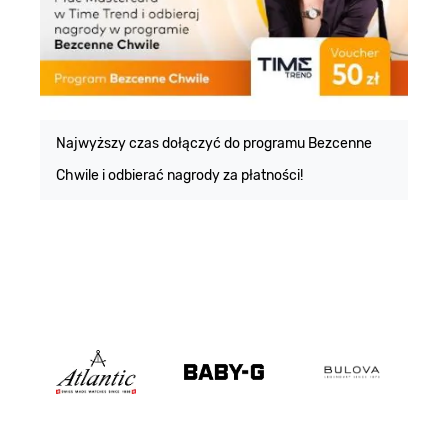
E
m
Najwyższy czas dołączyć do programu Bezcenne
Chwile i odbierać nagrody za płatności!