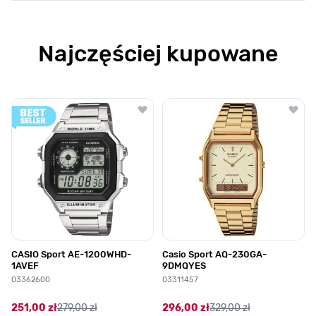
Najczęściej kupowane
Poruszanie się po elementach karuzeli jest możliwe za pomocą klawis
Naciśnij, aby pominąć karuzelę
Naciśnij, aby przejść do nawigacji karuzeli
CASIO Sport AE-1200WHD-
Casio Sport AQ-230GA-
1AVEF
9DMQYES
03362600
03311457
251,00 zł
279,00 zł
296,00 zł
329,00 zł