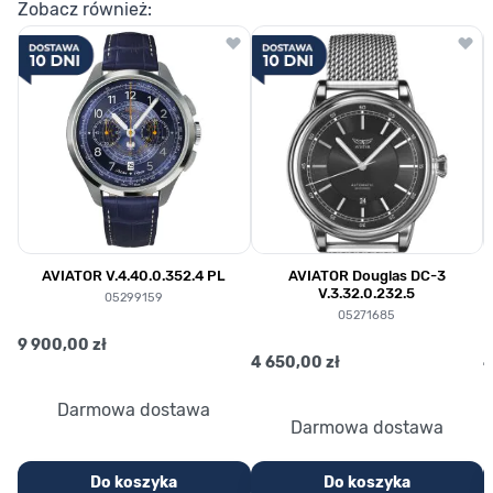
Zobacz również:
AVIATOR V.4.40.0.352.4 PL
AVIATOR Douglas DC-3
V.3.32.0.232.5
05299159
05271685
9 900,00 zł
4 650,00 zł
4
Darmowa dostawa
Darmowa dostawa
Do koszyka
Do koszyka