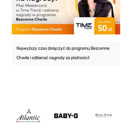
E
m
Najwyższy czas dołączyć do programu Bezcenne
Chwile i odbierać nagrody za płatności!