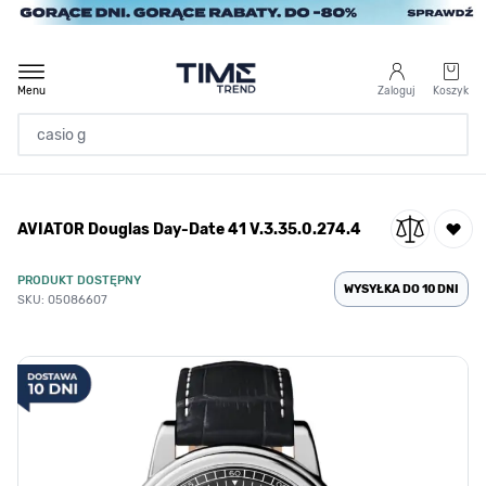
Przejdź do treści
Menu
Zaloguj
Koszyk
Strona Główna
AVIATOR Douglas Day-Date 41 V.3.35.0.274.4
/
AVIATOR Douglas Day-Date 41 V.3.35.0.274.4
PRODUKT DOSTĘPNY
WYSYŁKA DO 10 DNI
SKU: 05086607