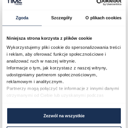
Zgoda
Szczegóły
O plikach cookies
Koperta i Pasek
Niniejsza strona korzysta z plików cookie
Koperta ze stali szlachetnej, zaprezentowana na
Wykorzystujemy pliki cookie do spersonalizowania treści
srebrnej bransolecie z tego samego materiału, nadaje
i reklam, aby oferować funkcje społecznościowe i
czasomierzowi aurę solidności i trwałości.
analizować ruch w naszej witrynie.
Przezroczysty dekiel umożliwi Ci obserwację pracy
Informacje o tym, jak korzystasz z naszej witryny,
mechanizmu.
udostępniamy partnerom społecznościowym,
W zestawie z zegarkiem znajdziesz:
reklamowym i analitycznym.
- oryginalne pudełko
Partnerzy mogą połączyć te informacje z innymi danymi
- 2-letnią gwarancję
otrzymanymi od Ciebie lub uzyskanymi podczas
- instrukcję obsługi
korzystania z ich usług.
Zezwól na wszystkie
Marka
Zegarki Koenig cechuje niemiecka produkcja oraz