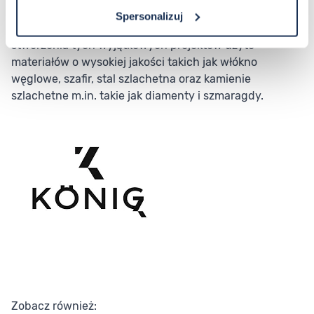
szwajcarski mechanizm. Marka Koenig to gwarancja
Spersonalizuj
autentyczności, niezawodności oraz precyzji. Do
stworzenia tych wyjątkowych projektów użyto
materiałów o wysokiej jakości takich jak włókno
węglowe, szafir, stal szlachetna oraz kamienie
szlachetne m.in. takie jak diamenty i szmaragdy.
Zobacz również: