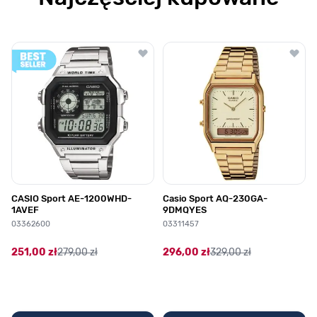
Poruszanie się po elementach karuzeli jest możliwe za pomocą klawis
Naciśnij, aby pominąć karuzelę
Naciśnij, aby przejść do nawigacji karuzeli
CASIO Sport AE-1200WHD-
Casio Sport AQ-230GA-
1AVEF
9DMQYES
03362600
03311457
251,00 zł
279,00 zł
296,00 zł
329,00 zł