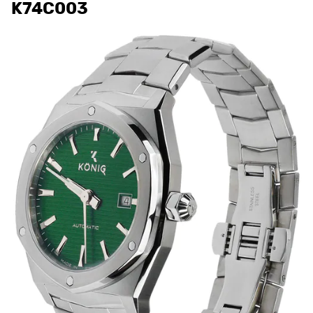
K74C003