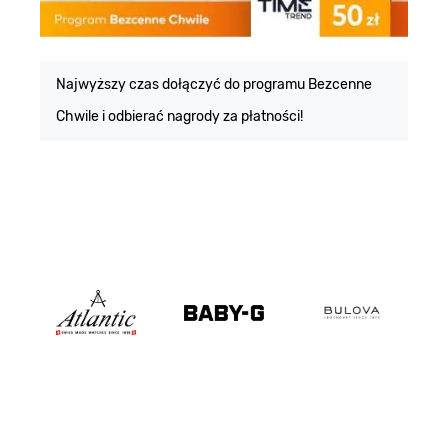
E
m
Najwyższy czas dołączyć do programu Bezcenne
Chwile i odbierać nagrody za płatności!