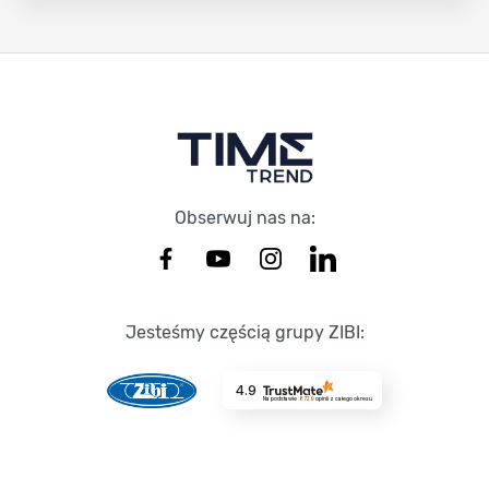
Stopka Timetrend
Obserwuj nas na:
Jesteśmy częścią grupy ZIBI:
4.9
Na podstawie
8729
opinii
z całego okresu