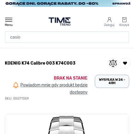
Przejdź do treści
Menu
Zaloguj
Koszyk
Strona Główna
KOENIG K74 Calibre 003 K74C003
/
KOENIG K74 Calibre 003 K74C003
BRAK NA STANIE
WYSYŁKA W 24 -
48H
Powiadom mnie gdy produkt będzie
dostępny
SKU: 05071359