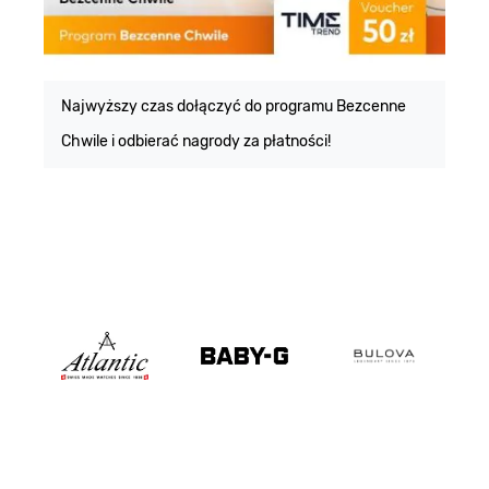
E
m
Najwyższy czas dołączyć do programu Bezcenne
Chwile i odbierać nagrody za płatności!