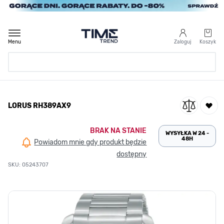
Przejdź do treści
Menu
Zaloguj
Koszyk
Strona Główna
LORUS RH389AX9
/
LORUS RH389AX9
BRAK NA STANIE
WYSYŁKA W 24 -
48H
Powiadom mnie gdy produkt będzie
dostępny
SKU: 05243707