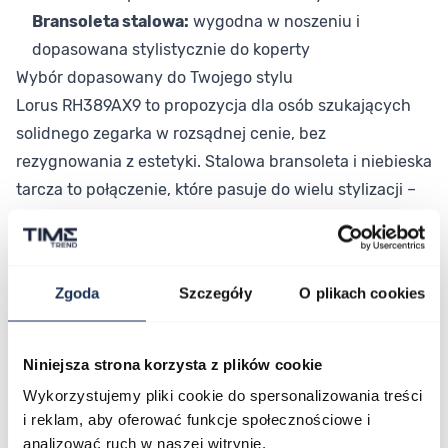
Bransoleta stalowa:
wygodna w noszeniu i
dopasowana stylistycznie do koperty
Wybór dopasowany do Twojego stylu
Lorus RH389AX9 to propozycja dla osób szukających
solidnego zegarka w rozsądnej cenie, bez
rezygnowania z estetyki. Stalowa bransoleta i niebieska
tarcza to połączenie, które pasuje do wielu stylizacji –
od codziennych po bardziej formalne. Model łączy
prostotę formy z zestawem funkcji przydatnych w
regularnym użytkowaniu.
Zgoda
Szczegóły
O plikach cookies
Połączenie stylu i funkcjonalności
Lorus RH389AX9 to zegarek, który łączy klasyczny
design z praktycznymi rozwiązaniami w dostępnej
Niniejsza strona korzysta z plików cookie
cenie. Jeśli szukasz niezawodnego modelu na co dzień
Wykorzystujemy pliki cookie do spersonalizowania treści
– ten zegarek spełni swoje zadanie. Sprawdź go w
i reklam, aby oferować funkcje społecznościowe i
naszym sklepie i przekonaj się, że dobra jakość nie musi
analizować ruch w naszej witrynie.