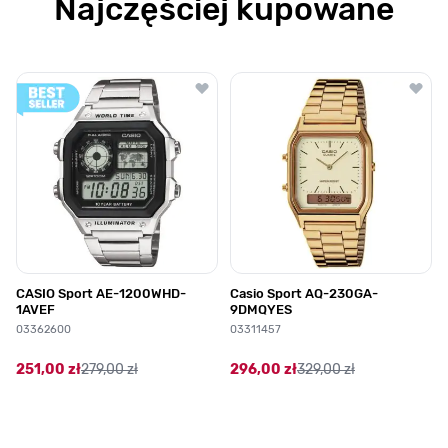
Najczęściej kupowane
Poruszanie się po elementach karuzeli jest możliwe za pomocą klawis
Naciśnij, aby pominąć karuzelę
Naciśnij, aby przejść do nawigacji karuzeli
CASIO Sport AE-1200WHD-
Casio Sport AQ-230GA-
1AVEF
9DMQYES
03362600
03311457
251,00 zł
279,00 zł
296,00 zł
329,00 zł