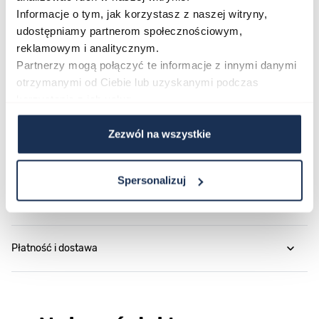
Informacje o tym, jak korzystasz z naszej witryny,
dużo kosztować.
udostępniamy partnerom społecznościowym,
reklamowym i analitycznym.
Parametry
Partnerzy mogą połączyć te informacje z innymi danymi
otrzymanymi od Ciebie lub uzyskanymi podczas
korzystania z ich usług.
O marce
Zezwól na wszystkie
Opinie
Spersonalizuj
Zapytaj o produkt
Płatność i dostawa