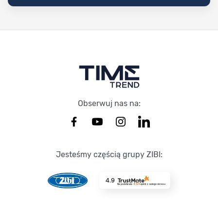
Stopka Timetrend
Obserwuj nas na:
Jesteśmy częścią grupy ZIBI:
4.9
Na podstawie
8725
opinii
z całego okresu