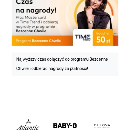
E
m
Najwyższy czas dołączyć do programu Bezcenne
Chwile i odbierać nagrody za płatności!