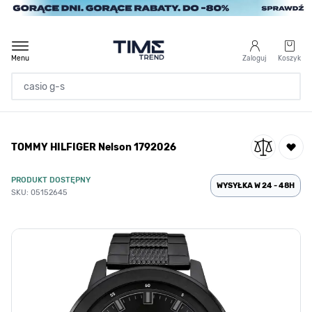
Przejdź do treści
Menu
Zaloguj
Koszyk
Strona Główna
TOMMY HILFIGER Nelson 1792026
/
TOMMY HILFIGER Nelson 1792026
PRODUKT DOSTĘPNY
WYSYŁKA W 24 - 48H
SKU: 05152645