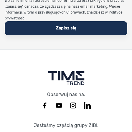
Wpisanie imienia i adresu email do formularza oraz kliknięcie w przycisk
„zapisz się” oznacza, że zgadzasz się na nasz email marketing. Więcej
informacji, w tym o przysługujących Ci prawach, znajdziesz w Polityce
prywatności.
Zapisz się
Stopka Timetrend
Obserwuj nas na:
Jesteśmy częścią grupy ZIBI: