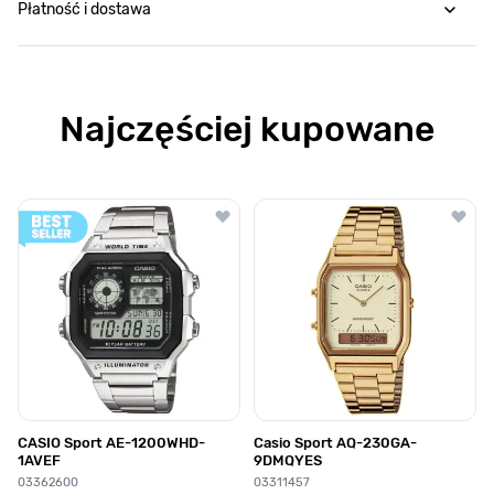
Płatność i dostawa
Najczęściej kupowane
Poruszanie się po elementach karuzeli jest możliwe za pomocą klawis
Naciśnij, aby pominąć karuzelę
Naciśnij, aby przejść do nawigacji karuzeli
CASIO Sport AE-1200WHD-
Casio Sport AQ-230GA-
1AVEF
9DMQYES
03362600
03311457