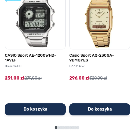
CASIO Sport AE-1200WHD-
Casio Sport AQ-230GA-
1AVEF
9DMQYES
03362600
03311457
251,00 zł
279,00 zł
296,00 zł
329,00 zł
Do koszyka
Do koszyka