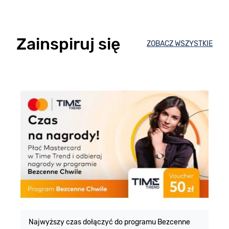
Zainspiruj się
ZOBACZ WSZYSTKIE
E
m
Najwyższy czas dołączyć do programu Bezcenne