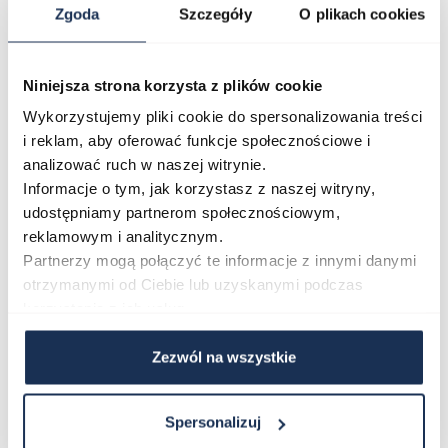
Zgoda
Szczegóły
O plikach cookies
bransolety kamieniami Swarovski.
Całość stanowi bardzo unikalne połączenie, które
przyciąga wzrok i daje poczucie wyszukanego stylu.
Niniejsza strona korzysta z plików cookie
Wykorzystujemy pliki cookie do spersonalizowania treści
i reklam, aby oferować funkcje społecznościowe i
Marka
analizować ruch w naszej witrynie.
Zegarki Guess pojawiły się na rynku modowym w 1983
Informacje o tym, jak korzystasz z naszej witryny,
roku, niedługo po powstaniu marki. Charakterystyczne
udostępniamy partnerom społecznościowym,
logo w kształcie odwróconego trójkąta jest dzisiaj
reklamowym i analitycznym.
rozpoznawalne na całym świecie. Zegarki Guess
Partnerzy mogą połączyć te informacje z innymi danymi
odpowiadają na najnowsze trendy w modzie i
otrzymanymi od Ciebie lub uzyskanymi podczas
zaspokajają najbardziej wyśrubowane oczekiwania
korzystania z ich usług.
użytkowników. Zegarki Guess cechują się odważną
stylistyką. Każdy model ma swój unikalny wzór, zgodny
z najnowszymi i najgorętszymi trendami w modzie.
Zezwól na wszystkie
Charakterystyczny design oraz materiały najwyższej
jakości powodują, że marka jest bardzo często
Spersonalizuj
wybierana przez osoby, które chcą uzupełnić swój look