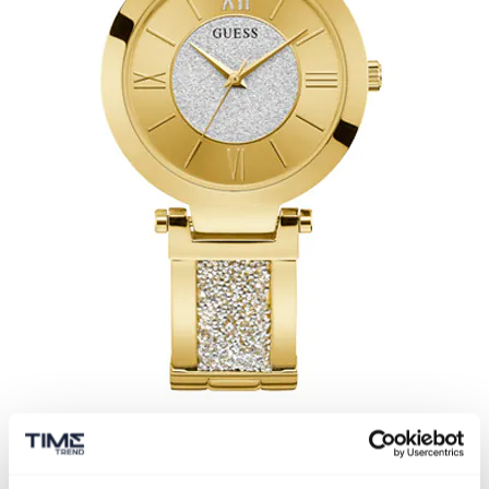
Tarcza
Szampańska tarcza z ciekawym wzorem stanowi
idealną kompozycję z efektownym wykończeniem