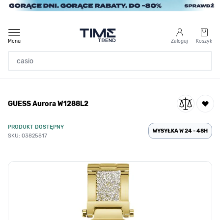
Przejdź do treści
Menu
Zaloguj
Koszyk
Strona Główna
GUESS Aurora W1288L2
/
GUESS Aurora W1288L2
PRODUKT DOSTĘPNY
WYSYŁKA W 24 - 48H
SKU: 03825817