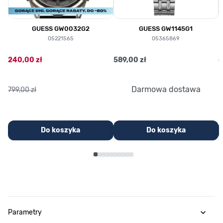
GUESS GW0032G2
GUESS GW1145G1
05221565
05365869
240,00 zł
589,00 zł
6
Darmowa dostawa
799,00 zł
Do koszyka
Do koszyka
Parametry