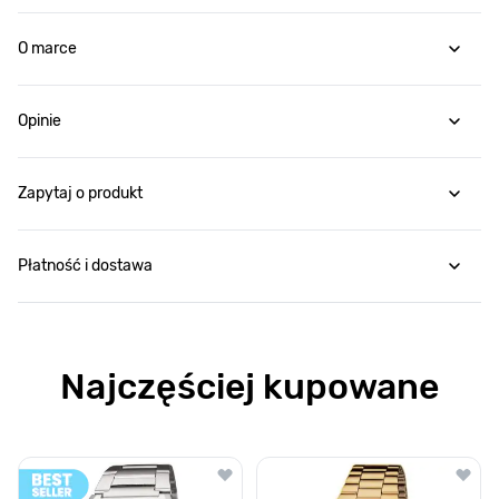
O marce
Opinie
Zapytaj o produkt
Płatność i dostawa
Najczęściej kupowane
Poruszanie się po elementach karuzeli jest możliwe za pomocą klawis
Naciśnij, aby pominąć karuzelę
Naciśnij, aby przejść do nawigacji karuzeli