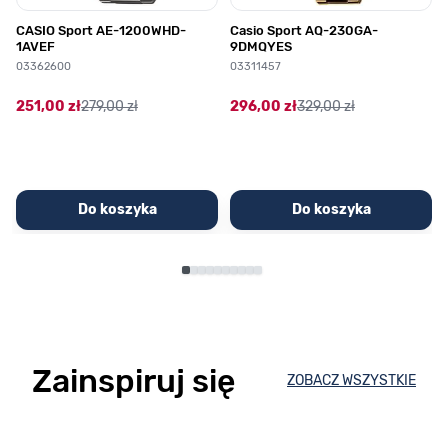
CASIO Sport AE-1200WHD-
Casio Sport AQ-230GA-
1AVEF
9DMQYES
03362600
03311457
251,00 zł
279,00 zł
296,00 zł
329,00 zł
Do koszyka
Do koszyka
Zainspiruj się
ZOBACZ WSZYSTKIE