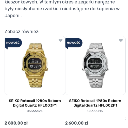
kieszonkowych. W tamtym okresie zegarki naręczne
były niesłychanie rzadkie i niedostępne do kupienia w
Japonii.
Zobacz również:
SEIKO Rotocall 1980s Reborn
SEIKO Rotocall 1980s Reborn
Digital Quartz HFL003P1
Digital Quartz HFL002P1
05366424
05366415
2
2 800,00 zł
2 600,00 zł