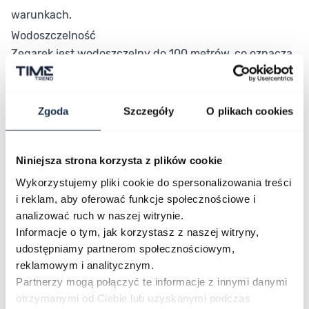
warunkach.
Wodoszczelność
Zegarek jest wodoszczelny do 100 metrów, co oznacza,
że można z nim nurkować bez aqualungu. Zegarek jest
odporny na wilgoć, pot i zachlapania. Zegarek jest
idealny dla osób aktywnych, które lubią spędzać czas
Zgoda
Szczegóły
O plikach cookies
na świeżym powietrzu i uprawiać różne sporty.
W zestawie z zegarkiem znajdziesz:
- oryginalne pudełko
Niniejsza strona korzysta z plików cookie
- 2-letnią gwarancję
Wykorzystujemy pliki cookie do spersonalizowania treści
- instrukcję obsługi
i reklam, aby oferować funkcje społecznościowe i
analizować ruch w naszej witrynie.
Informacje o tym, jak korzystasz z naszej witryny,
udostępniamy partnerom społecznościowym,
reklamowym i analitycznym.
Partnerzy mogą połączyć te informacje z innymi danymi
otrzymanymi od Ciebie lub uzyskanymi podczas