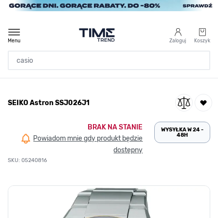
Przejdź do treści
Menu
Zaloguj
Koszyk
Strona Główna
SEIKO Astron SSJ026J1
/
SEIKO Astron SSJ026J1
BRAK NA STANIE
WYSYŁKA W 24 -
48H
Powiadom mnie gdy produkt będzie
dostępny
SKU: 05240816